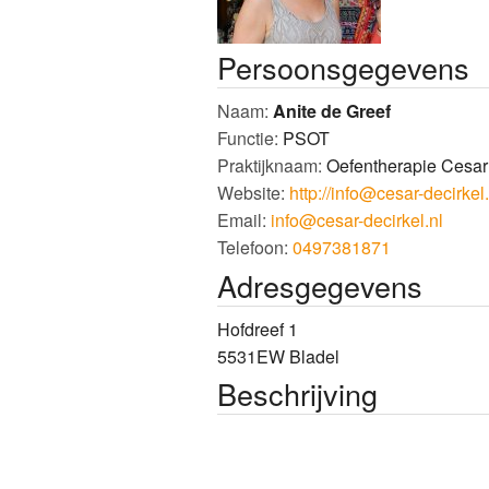
Vind een therapeut
Aanmeld
Persoonsgegevens
Cliëntervaringen
Links
Naam:
Anite
de Greef
Functie:
PSOT
Praktijknaam:
Oefentherapie Cesar 
Website:
http://info@cesar-decirkel.
Email:
info@cesar-decirkel.nl
Telefoon:
0497381871
Adresgegevens
Hofdreef 1
5531EW
Bladel
Beschrijving